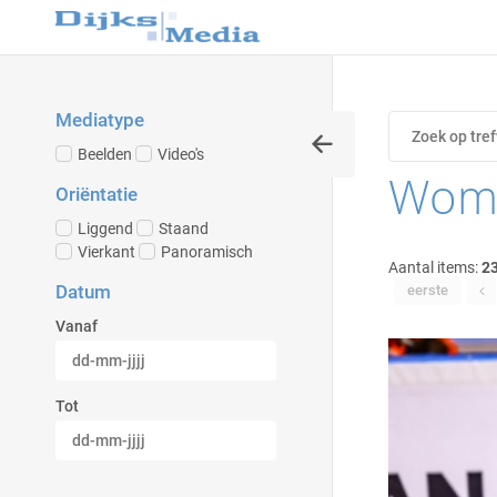
Mediatype
Beelden
Video's
Wome
Oriëntatie
Liggend
Staand
Vierkant
Panoramisch
Aantal items:
2
Datum
eerste
Vanaf
Tot