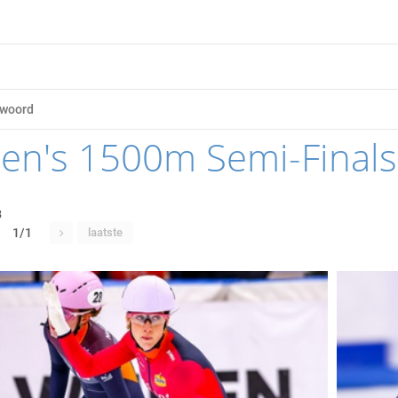
n's 1500m Semi-Finals
3
1/1
laatste