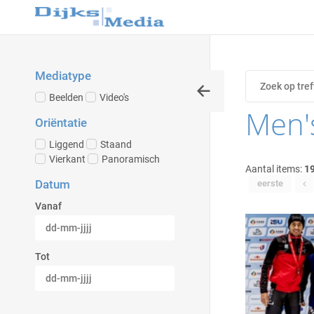
Mediatype
Beelden
Video's
Men'
Oriëntatie
Liggend
Staand
Vierkant
Panoramisch
Aantal items:
1
Datum
eerste
Vanaf
Tot