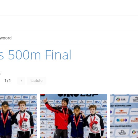
s 500m Final
9
1/1
laatste