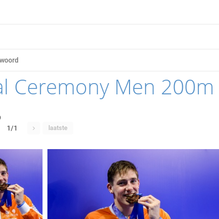
l Ceremony Men 200m B
9
1/1
laatste