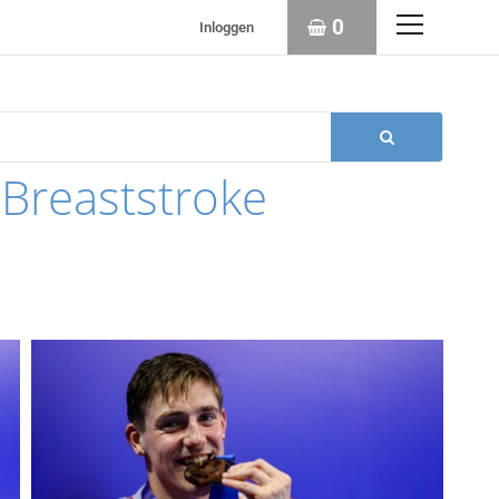
0
Inloggen
reaststroke