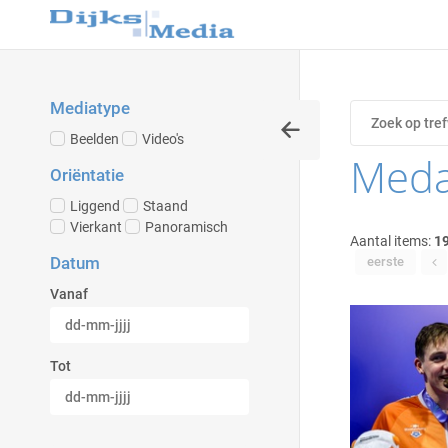
Mediatype
Beelden
Video's
Meda
Oriëntatie
Liggend
Staand
Vierkant
Panoramisch
Aantal items:
1
Datum
eerste
Vanaf
Tot