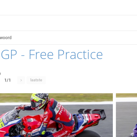
GP - Free Practice
0
1/1
laatste